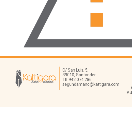
Librería Kattigara
C/ San Luis, 5,
39010,
Santander
Tlf:
942 074 286
segundamano@kattigara.com
Ad