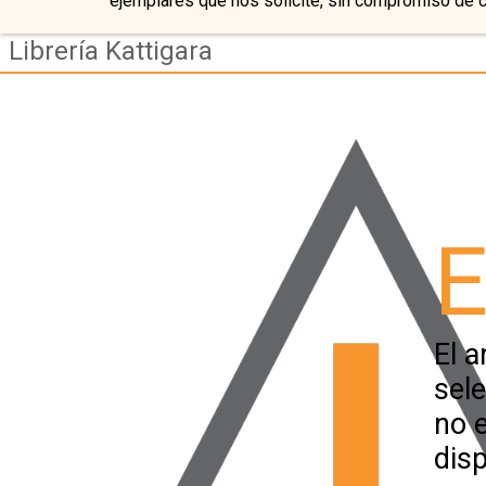
ejemplares que nos solicite, sin compromiso de 
Librería Kattigara
E
El a
sel
no 
disp