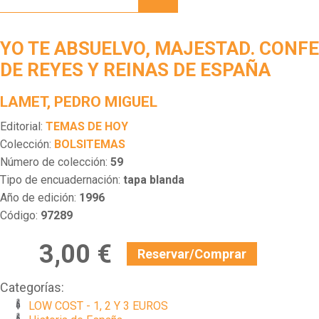
MAJESTAD.
CONFESORES
DE
YO TE ABSUELVO, MAJESTAD. CONF
REYES
Y
DE REYES Y REINAS DE ESPAÑA
REINAS
DE
LAMET, PEDRO MIGUEL
ESPAÑA
Editorial:
TEMAS DE HOY
Colección:
BOLSITEMAS
Número de colección:
59
Tipo de encuadernación:
tapa blanda
Año de edición:
1996
Código:
97289
3,00 €
Reservar/Comprar
Categorías:
LOW COST - 1, 2 Y 3 EUROS