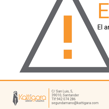
E
El a
Librería Kattigara
C/ San Luis, 5,
39010,
Santander
Tlf:
942 074 286
segundamano@kattigara.com