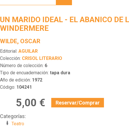
IDEAL -
EL
ABANICO
UN MARIDO IDEAL - EL ABANICO DE 
DE
LADY
WINDERMERE
WINDERMERE
WILDE, OSCAR
Editorial:
AGUILAR
Colección:
CRISOL LITERARIO
Número de colección:
6
Tipo de encuadernación:
tapa dura
Año de edición:
1972
Código:
104241
5,00 €
Reservar/Comprar
Categorías:
Teatro