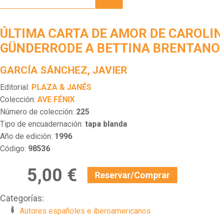
DE
AMOR
DE
ÚLTIMA CARTA DE AMOR DE CAROLI
CAROLINA
VON
GÜNDERRODE A BETTINA BRENTANO
GÜNDERRODE
A
GARCÍA SÁNCHEZ, JAVIER
BETTINA
BRENTANO
Editorial:
PLAZA & JANÉS
Colección:
AVE FÉNIX
Número de colección:
225
Tipo de encuadernación:
tapa blanda
Año de edición:
1996
Código:
98536
5,00 €
Reservar/Comprar
Categorías:
Autores españoles e iberoamericanos