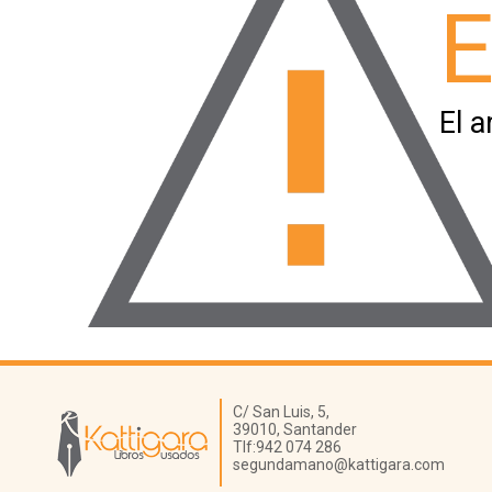
E
El a
Librería Kattigara
C/ San Luis, 5,
39010,
Santander
Tlf:
942 074 286
segundamano@kattigara.com