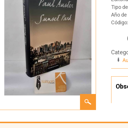
Tipo d
Año de 
Código
Catego
Au
Obs
SUNSET
PARK