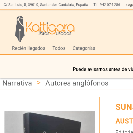
C/ San Luis, 5,
39010,
Santander, Cantabria, España
Tlf:
942 074 286
seg
Recién llegados
Todos
Categorías
Puede avisarnos antes de vis
>
Narrativa
Autores anglófonos
SUN
AUST
Editoria