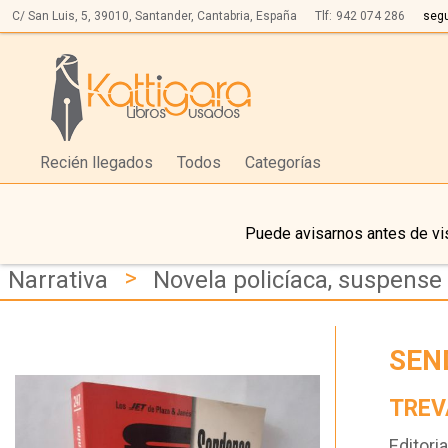
C/ San Luis, 5,
39010,
Santander, Cantabria, España
Tlf:
942 074 286
seg
Recién llegados
Todos
Categorías
Puede avisarnos antes de vis
>
Narrativa
Novela policíaca, suspense 
SEN
TREV
Editoria