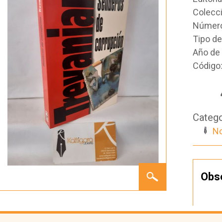
Colecc
Número
Tipo d
Año de 
Código
Catego
No
SENDEROS
Obs
DE
CORRUPCIÓN