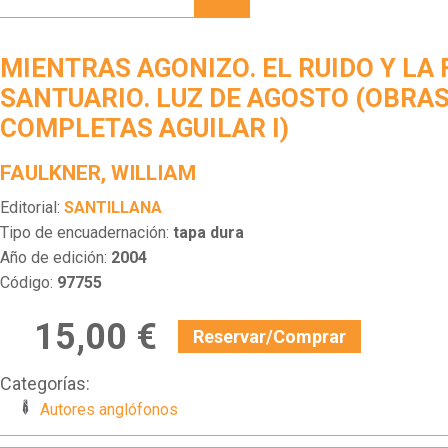
EL
RUIDO
Y LA
MIENTRAS AGONIZO. EL RUIDO Y LA 
FURIA.
SANTUARIO.
SANTUARIO. LUZ DE AGOSTO (OBRA
LUZ DE
COMPLETAS AGUILAR I)
AGOSTO
(OBRAS
COMPLETAS
FAULKNER, WILLIAM
AGUILAR
I)
Editorial:
SANTILLANA
Tipo de encuadernación:
tapa dura
Año de edición:
2004
Código:
97755
15,00 €
Reservar/Comprar
Categorías:
Autores anglófonos