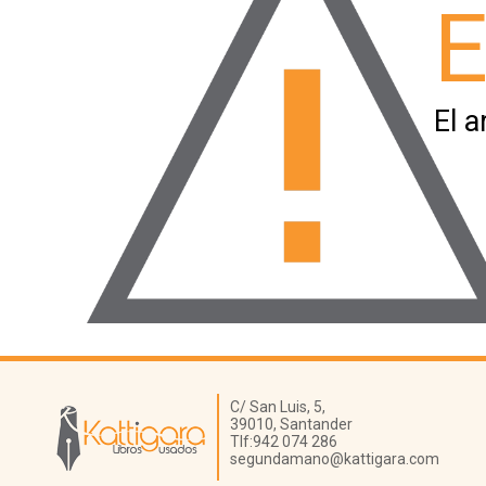
E
El a
Librería Kattigara
C/ San Luis, 5,
39010,
Santander
Tlf:
942 074 286
segundamano@kattigara.com