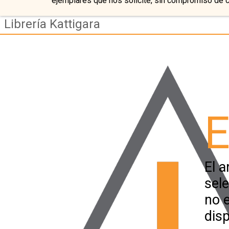
ejemplares que nos solicite, sin compromiso de 
Librería Kattigara
E
El a
sel
no 
disp