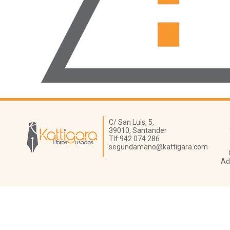
Librería Kattigara
C/ San Luis, 5,
39010,
Santander
Tlf:
942 074 286
segundamano@kattigara.com
Ad