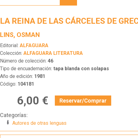
DE LAS
CÁRCELES
DE
LA REINA DE LAS CÁRCELES DE GREC
GRECIA
LINS, OSMAN
Editorial:
ALFAGUARA
Colección:
ALFAGUARA LITERATURA
Número de colección:
46
Tipo de encuadernación:
tapa blanda con solapas
Año de edición:
1981
Código:
104181
6,00 €
Reservar/Comprar
Categorías:
Autores de otras lenguas