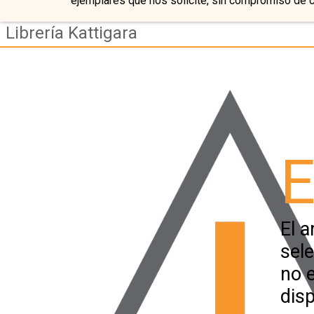
ejemplares que nos solicite, sin compromiso de 
Librería Kattigara
E
El a
sel
no 
disp