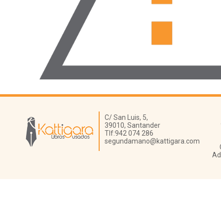
Librería Kattigara
C/ San Luis, 5,
39010,
Santander
Tlf:
942 074 286
segundamano@kattigara.com
Ad