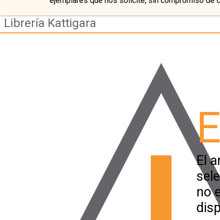
ejemplares que nos solicite, sin compromiso de 
Librería Kattigara
E
El a
sel
no 
disp