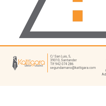
Librería Kattigara
C/ San Luis, 5,
39010,
Santander
Tlf:
942 074 286
segundamano@kattigara.com
Ad