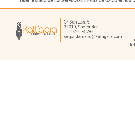
Buen estado de conservación, motas de óxido en los c
Librería Kattigara
C/ San Luis, 5,
39010,
Santander
Tlf:
942 074 286
segundamano@kattigara.com
Ad