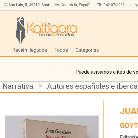
C/ San Luis, 5,
39010,
Santander, Cantabria, España
Tlf:
942 074 286
seg
Recién llegados
Todos
Categorías
Puede avisarnos antes de vis
>
Narrativa
Autores españoles e ibero
JUA
GOYT
Editoria