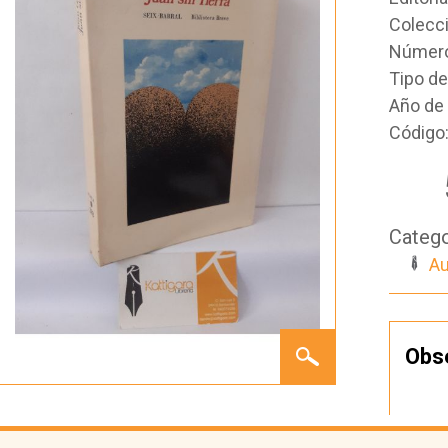
Colecc
Número
Tipo d
Año de 
Código
Catego
Au
JUAN
Obs
SIN
TIERRA