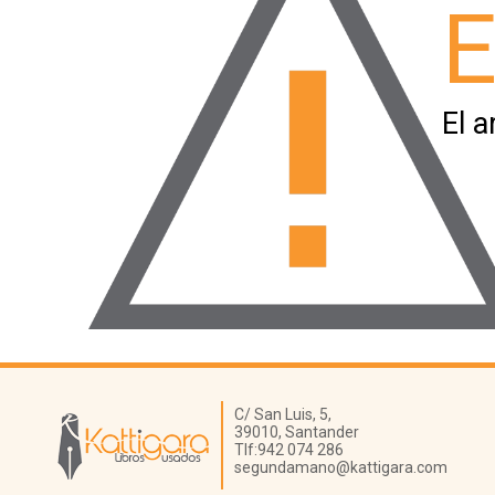
E
El a
Librería Kattigara
C/ San Luis, 5,
39010,
Santander
Tlf:
942 074 286
segundamano@kattigara.com