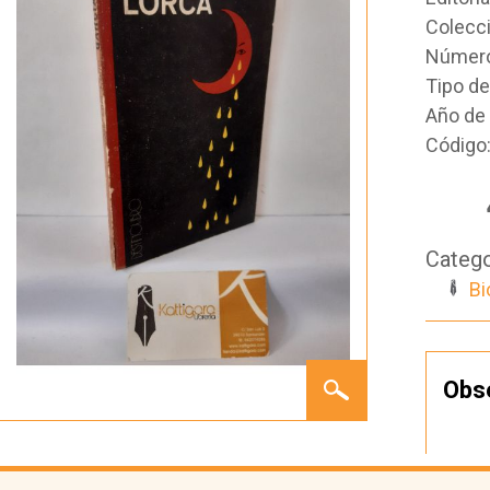
Colecc
Número
Tipo d
Año de 
Código
Catego
Bi
GARCÍA
Obs
LORCA