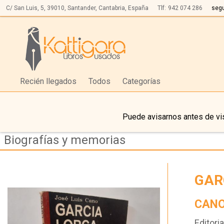
C/ San Luis, 5,
39010,
Santander, Cantabria, España
Tlf:
942 074 286
seg
Recién llegados
Todos
Categorías
Puede avisarnos antes de vis
Biografías y memorias
GAR
CANO
Editoria