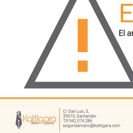
E
El a
Librería Kattigara
C/ San Luis, 5,
39010,
Santander
Tlf:
942 074 286
segundamano@kattigara.com