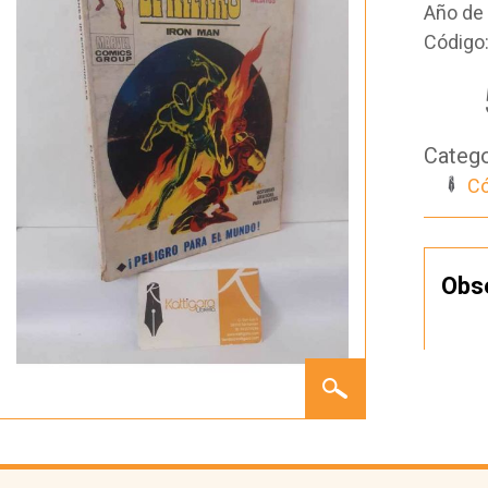
Año de 
Código
Catego
Có
Obs
EL
HOMBRE
DE
HIERRO
23:
PELIGRO