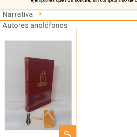
ejemplares que nos solicite, sin compromiso de 
>
Narrativa
Autores anglófonos
EL
CANDOR