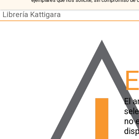
ejemplares que nos solicite, sin compromiso de 
Librería Kattigara
E
El a
sel
no 
disp