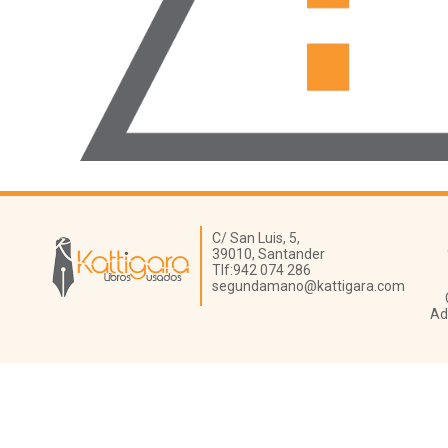
Librería Kattigara
C/ San Luis, 5,
39010,
Santander
Tlf:
942 074 286
segundamano@kattigara.com
Ad