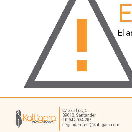
E
El a
Librería Kattigara
C/ San Luis, 5,
39010,
Santander
Tlf:
942 074 286
segundamano@kattigara.com