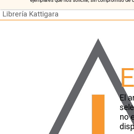
ejemplares que nos solicite, sin compromiso de 
Librería Kattigara
E
El a
sel
no 
disp