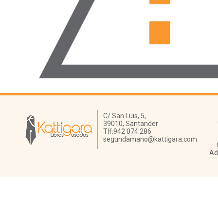
Librería Kattigara
C/ San Luis, 5,
39010,
Santander
Tlf:
942 074 286
segundamano@kattigara.com
Ad