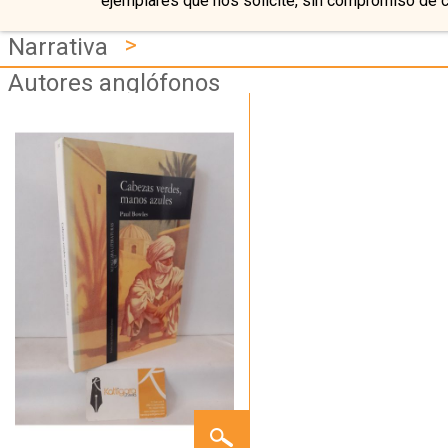
ejemplares que nos solicite, sin compromiso de 
>
Narrativa
Autores anglófonos
CABEZAS
VERDES,