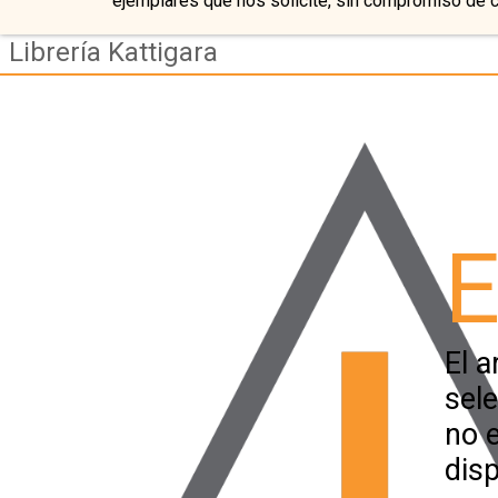
ejemplares que nos solicite, sin compromiso de 
Librería Kattigara
E
El a
sel
no 
disp