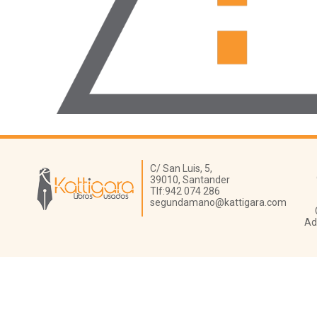
Librería Kattigara
C/ San Luis, 5,
39010,
Santander
Tlf:
942 074 286
segundamano@kattigara.com
Ad