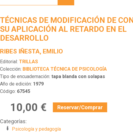
MODIFICACIÓN
DE
CONDUCTA.
TÉCNICAS DE MODIFICACIÓN DE CO
SU
APLICACIÓN
SU APLICACIÓN AL RETARDO EN EL
AL
DESARROLLO
RETARDO
EN EL
DESARROLLO
RIBES IÑESTA, EMILIO
Editorial:
TRILLAS
Colección:
BIBLIOTECA TÉCNICA DE PSICOLOGÍA
Tipo de encuadernación:
tapa blanda con solapas
Año de edición:
1979
Código:
67545
10,00 €
Reservar/Comprar
Categorías:
Psicología y pedagogía