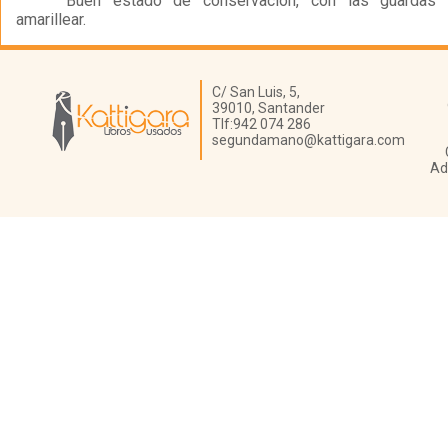
Buen estado de conservación, con las guardas
amarillear.
Librería Kattigara
C/ San Luis, 5,
39010,
Santander
Tlf:
942 074 286
segundamano@kattigara.com
Ad