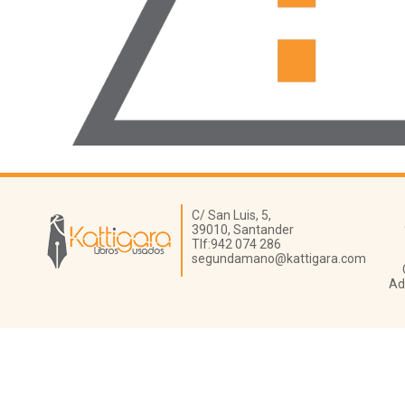
Librería Kattigara
C/ San Luis, 5,
39010,
Santander
Tlf:
942 074 286
segundamano@kattigara.com
Ad