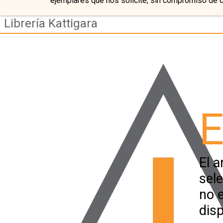
ejemplares que nos solicite, sin compromiso de 
Librería Kattigara
E
El a
sel
no 
disp