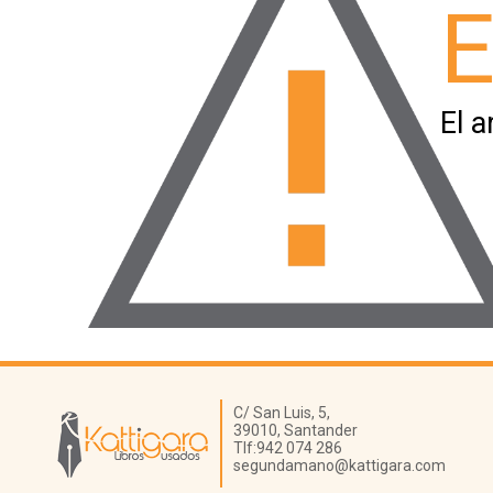
E
El a
Librería Kattigara
C/ San Luis, 5,
39010,
Santander
Tlf:
942 074 286
segundamano@kattigara.com