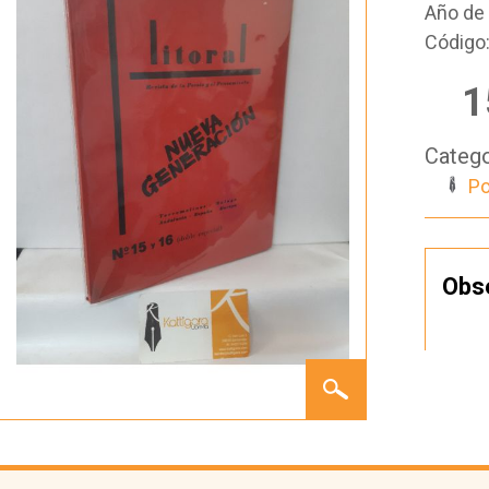
Año de 
Código
1
Catego
Po
Obs
LITORAL
Nº 15 Y
16
(DOBLE
ESPECIAL)
NOVIEMBRE