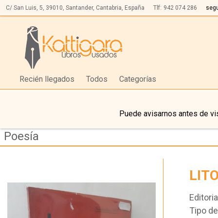
C/ San Luis, 5,
39010,
Santander, Cantabria, España
Tlf:
942 074 286
seg
Recién llegados
Todos
Categorías
Puede avisarnos antes de vis
Poesía
LIT
Editoria
Tipo d