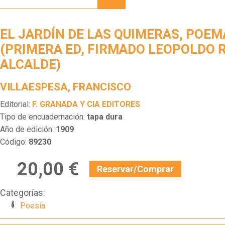
DE LAS
QUIMERAS,
POEMAS
EL JARDÍN DE LAS QUIMERAS, POEM
(PRIMERA
ED,
(PRIMERA ED, FIRMADO LEOPOLDO R
FIRMADO
ALCALDE)
LEOPOLDO
R.
ALCALDE)
VILLAESPESA, FRANCISCO
Editorial:
F. GRANADA Y CIA EDITORES
Tipo de encuadernación:
tapa dura
Año de edición:
1909
Código:
89230
20,00 €
Reservar/Comprar
Categorías:
Poesía