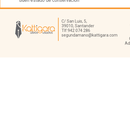
Buen estado de conservación
Librería Kattigara
C/ San Luis, 5,
39010,
Santander
Tlf:
942 074 286
segundamano@kattigara.com
Ad