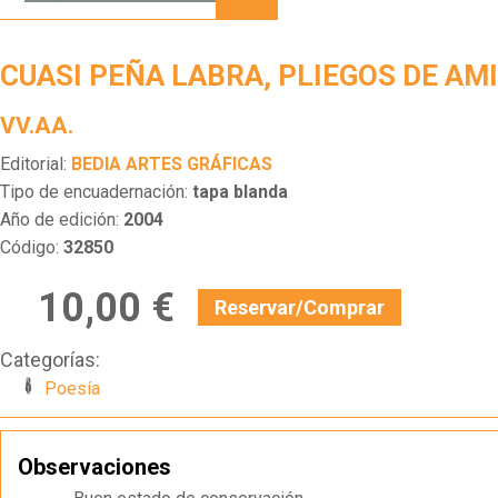
LABRA,
PLIEGOS
DE
CUASI PEÑA LABRA, PLIEGOS DE AM
AMISTAD
VV.AA.
Editorial:
BEDIA ARTES GRÁFICAS
Tipo de encuadernación:
tapa blanda
Año de edición:
2004
Código:
32850
10,00 €
Reservar/Comprar
Categorías:
Poesía
Observaciones