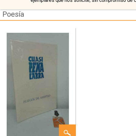
ejemplares que nos solicite, sin compromiso de 
Poesía
CUASI
PEÑA