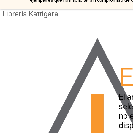
ejemplares que nos solicite, sin compromiso de 
Librería Kattigara
E
El a
sel
no 
disp