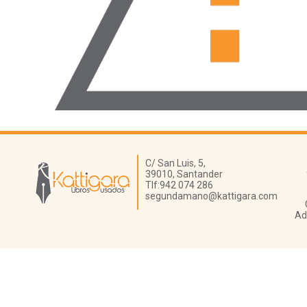
Librería Kattigara
C/ San Luis, 5,
39010,
Santander
Tlf:
942 074 286
segundamano@kattigara.com
Ad