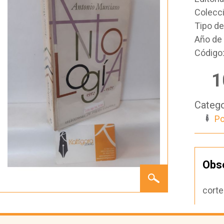
Colecc
Tipo d
Año de 
Código
1
Catego
Po
Obs
ANTOLOGÍA
1950-
1975
corte
(DEDICADO
POR EL
AUTOR)