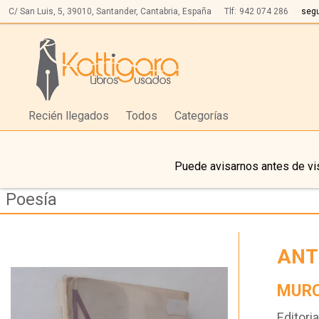
C/ San Luis, 5,
39010,
Santander, Cantabria, España
Tlf:
942 074 286
seg
Recién llegados
Todos
Categorías
Puede avisarnos antes de vis
Poesía
ANT
MURC
Editoria