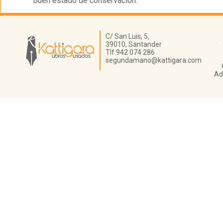
Buen estado de conservación.
Librería Kattigara
C/ San Luis, 5,
39010,
Santander
Tlf:
942 074 286
segundamano@kattigara.com
Ad