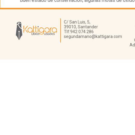
Buen estado de conservación, algunas motas de óxido 
Librería Kattigara
C/ San Luis, 5,
39010,
Santander
Tlf:
942 074 286
segundamano@kattigara.com
Ad