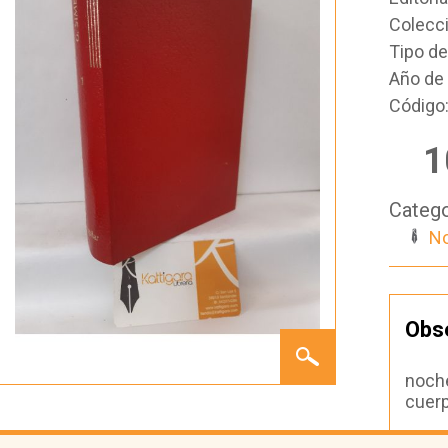
Colecc
Tipo d
Año de 
Código
1
Catego
No
Obs
OBRAS.
TOMO I
noche
cuerp