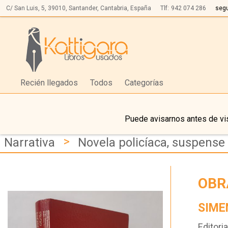
C/ San Luis, 5,
39010,
Santander, Cantabria, España
Tlf:
942 074 286
seg
Recién llegados
Todos
Categorías
Puede avisarnos antes de vis
>
Narrativa
Novela policíaca, suspense 
OBR
SIME
Editoria