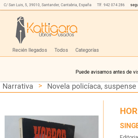
C/ San Luis, 5,
39010,
Santander, Cantabria, España
Tlf:
942 074 286
seg
Recién llegados
Todos
Categorías
Puede avisarnos antes de vis
>
Narrativa
Novela policíaca, suspense 
HOR
SING
Editoria