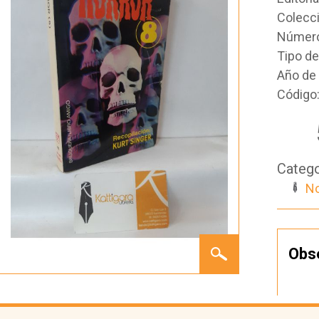
Colecc
Número
Tipo d
Año de 
Código
Catego
No
HORROR
Obs
8