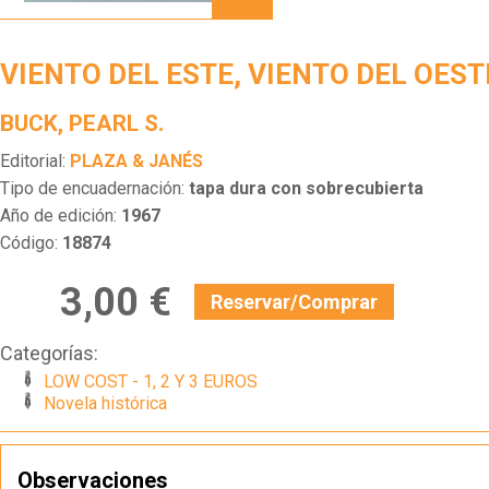
ESTE,
VIENTO
DEL
VIENTO DEL ESTE, VIENTO DEL OEST
OESTE
BUCK, PEARL S.
Editorial:
PLAZA & JANÉS
Tipo de encuadernación:
tapa dura con sobrecubierta
Año de edición:
1967
Código:
18874
3,00 €
Reservar/Comprar
Categorías:
LOW COST - 1, 2 Y 3 EUROS
Novela histórica
Observaciones