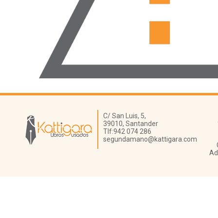
Librería Kattigara
C/ San Luis, 5,
39010,
Santander
Tlf:
942 074 286
segundamano@kattigara.com
Ad