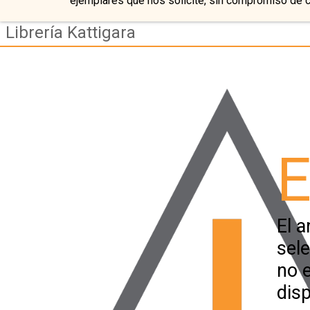
ejemplares que nos solicite, sin compromiso de 
Librería Kattigara
E
El a
sel
no 
disp