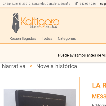
C/ San Luis, 5,
39010,
Santander, Cantabria, España
Tlf:
942 074 286
seg
Recién llegados
Todos
Categorías
Puede avisarnos antes de vis
>
Narrativa
Novela histórica
LA 
MESS
Editoria