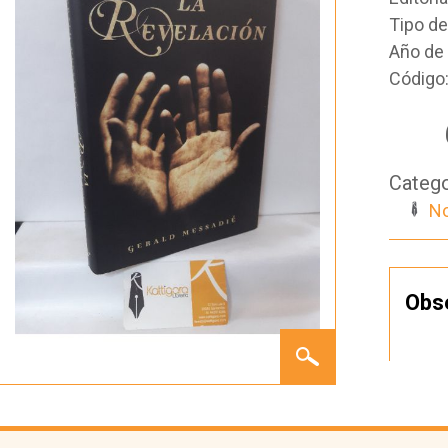
Tipo d
Año de 
Código
Catego
No
Obs
LA
REVELACIÓN