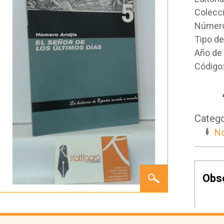
Colecc
Número
Tipo d
Año de 
Código
Catego
No
EL
Obs
SEÑOR
DE LOS
ÚLTIMOS
DÍAS