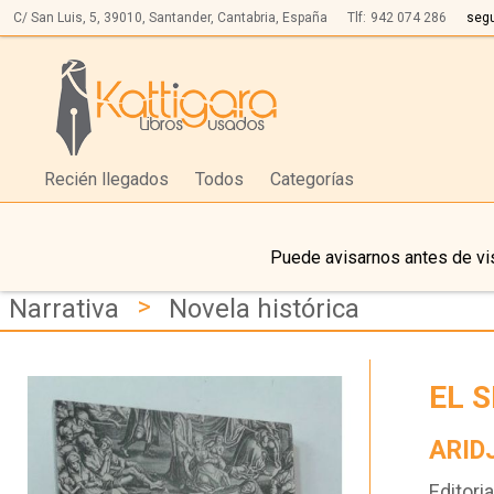
C/ San Luis, 5,
39010,
Santander, Cantabria, España
Tlf:
942 074 286
seg
Recién llegados
Todos
Categorías
Puede avisarnos antes de vis
>
Narrativa
Novela histórica
EL 
ARID
Editoria