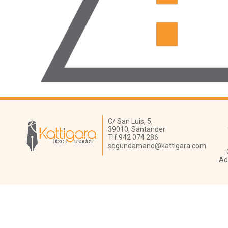
Librería Kattigara
C/ San Luis, 5,
39010,
Santander
Tlf:
942 074 286
segundamano@kattigara.com
Ad