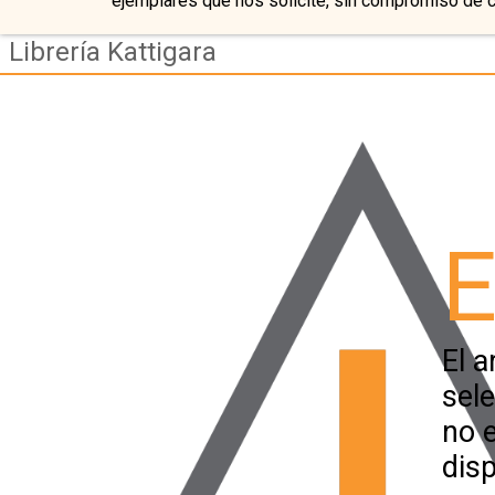
ejemplares que nos solicite, sin compromiso de 
Librería Kattigara
E
El a
sel
no 
disp