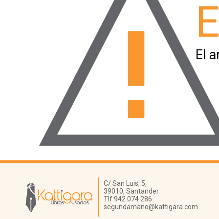
E
El a
Librería Kattigara
C/ San Luis, 5,
39010,
Santander
Tlf:
942 074 286
segundamano@kattigara.com