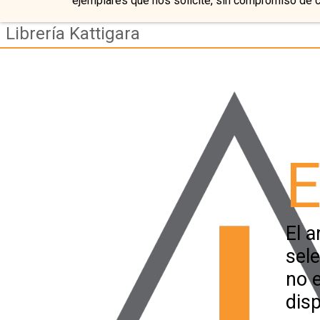
ejemplares que nos solicite, sin compromiso de 
Librería Kattigara
E
El a
sel
no 
disp