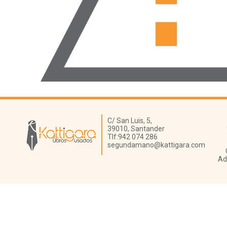
Librería Kattigara
C/ San Luis, 5,
39010,
Santander
Tlf:
942 074 286
segundamano@kattigara.com
Ad