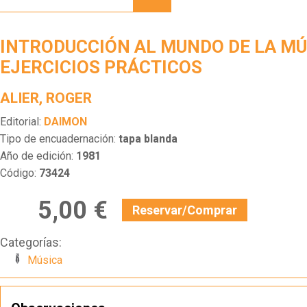
MUNDO
DE LA
MÚSICA.
INTRODUCCIÓN AL MUNDO DE LA MÚ
EJERCICIOS
PRÁCTICOS
EJERCICIOS PRÁCTICOS
ALIER, ROGER
Editorial:
DAIMON
Tipo de encuadernación:
tapa blanda
Año de edición:
1981
Código:
73424
5,00 €
Reservar/Comprar
Categorías:
Música