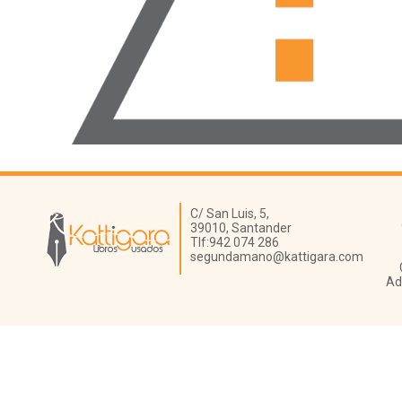
Librería Kattigara
C/ San Luis, 5,
39010,
Santander
Tlf:
942 074 286
segundamano@kattigara.com
Ad