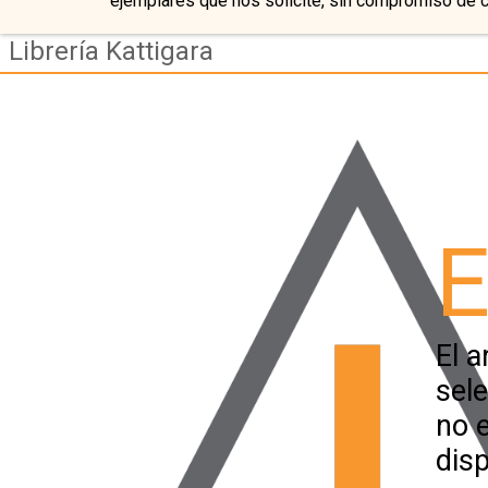
ejemplares que nos solicite, sin compromiso de 
Librería Kattigara
E
El a
sel
no 
disp