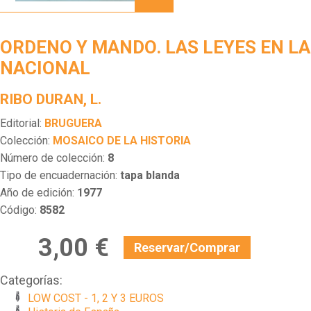
MANDO.
LAS
LEYES
ORDENO Y MANDO. LAS LEYES EN L
EN LA
ZONA
NACIONAL
NACIONAL
RIBO DURAN, L.
Editorial:
BRUGUERA
Colección:
MOSAICO DE LA HISTORIA
Número de colección:
8
Tipo de encuadernación:
tapa blanda
Año de edición:
1977
Código:
8582
3,00 €
Reservar/Comprar
Categorías:
LOW COST - 1, 2 Y 3 EUROS