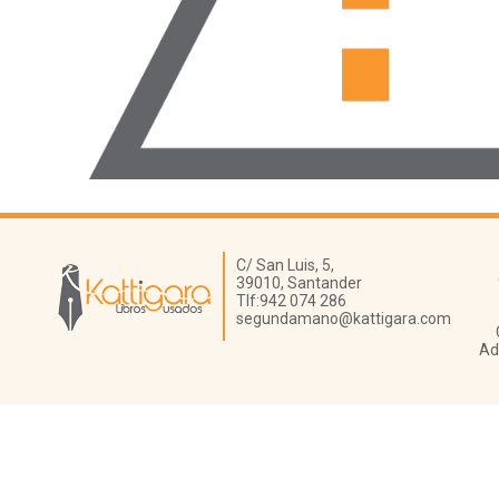
Librería Kattigara
C/ San Luis, 5,
39010,
Santander
Tlf:
942 074 286
segundamano@kattigara.com
Ad