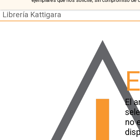
ejemplares que nos solicite, sin compromiso de 
Librería Kattigara
E
El a
sel
no 
disp